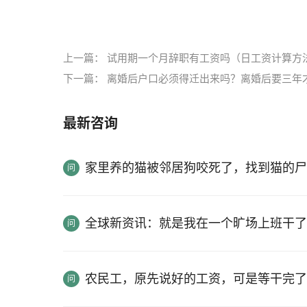
标签：
强制执行公司没有钱
劳动仲裁强制执行
上一篇：
试用期一个月辞职有工资吗（日工资计算方
下一篇：
离婚后户口必须得迁出来吗？离婚后要三年
最新咨询
家里养的猫被邻居狗咬死了，找到猫的尸
全球新资讯：就是我在一个旷场上班干了
农民工，原先说好的工资，可是等干完了