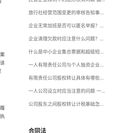
由
对隐形债务问题应该如何解决？
旅行社经营范围变更的审核告知事项
旅游业的发展现状和趋势
企业无常加班是否可以匿名举报？强
自
制加班公司没有加班费怎么办？
企业清理欠款时应注意什么问题？企
业短期借款需要注意哪些事项？
什么是中小企业集合票据和超级短期
案
该
融资券？一起来了解一下吧！
一人有限责任公司与个人独资企业的
程
区别 这些知识你都知道吗？
有限责任公司股权转让具体有哪些形
式？来了解下这五种形式
一人公司设立时应当注意的问题 一
人公司的特征
公司股东之间股权转让计税基础怎么
履
执
确认？公司股东之间的股权转让要符
合什么要件？
合同法