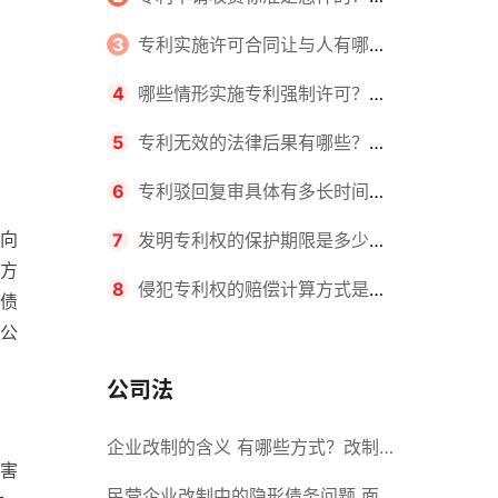
请不同类型的专利所需要的钱不同
3
专利实施许可合同让与人有哪些
主要义务？专利实施许可合同与专利
4
哪些情形实施专利强制许可？专
许可合同有什么区别？
利强制许可的前提条件是什么？
5
专利无效的法律后果有哪些？专
利的无效情形有哪些？
6
专利驳回复审具体有多长时间？
向
哪些情况下专利申请可能被驳回？
7
发明专利权的保护期限是多少
方
年？非专利发明人是否有专利申请
8
侵犯专利权的赔偿计算方式是什
债
公
权？
么？侵犯专利权的诉讼时效为多长时
间？
公司法
企业改制的含义 有哪些方式？改制
害
后国企员工属于什么性质？
民营企业改制中的隐形债务问题 面