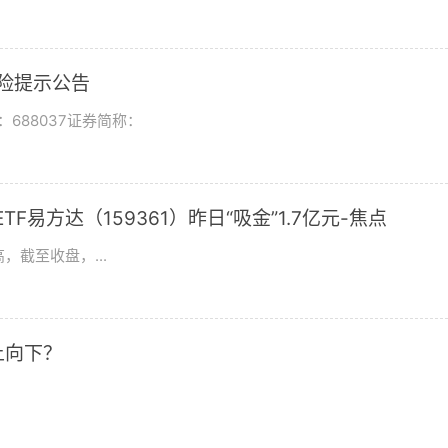
风险提示公告
688037证券简称：
F易方达（159361）昨日“吸金”1.7亿元-焦点
，截至收盘，...
上向下？