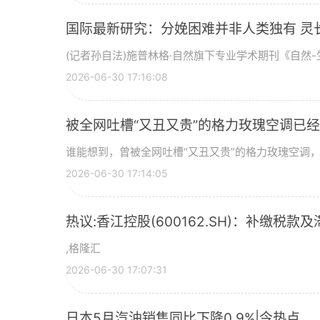
国际最新研究：分娩困难并非人类独有 灵
(记者孙自法)施普林格·自然旗下专业学术期刊《自然-生
2026-06-30 17:16:08
被全网吐槽“又丑又贵”的格力玫瑰空调已经
谁能想到，曾被全网吐槽“又丑又贵”的格力玫瑰空调，如
2026-06-30 17:14:05
热议:香江控股(600162.SH)：补缴税款及
,格隆汇
2026-06-30 17:07:31
日本5月汽油销售同比下降0.9%|今热点