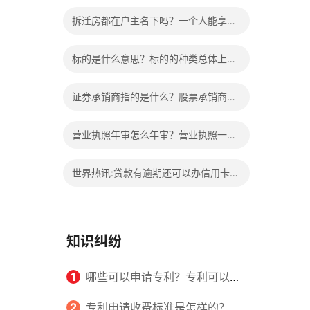
的权益？家庭暴力可以诉讼离婚吗？
拆迁房都在户主名下吗？一个人能享受
两次拆迁政策吗？ 世界快报
标的是什么意思？标的的种类总体上包
括哪些内容是什么？
证券承销商指的是什么？股票承销商职
责有哪些？
营业执照年审怎么年审？营业执照一般
几天能拿到？
世界热讯:贷款有逾期还可以办信用卡
吗？贷款有逾期有档案记录吗？
知识纠纷
1
哪些可以申请专利？专利可以同
时多个人一起申请吗？
2
专利申请收费标准是怎样的？申