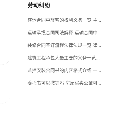
劳动纠纷
客运合同中旅客的权利义务一览 主
要包括这些内容
运输承揽合同司法解释 运输合同中
承运人的义务有哪些
装修合同签订流程法律法规一览 律
师解答
建筑工程承包人最主要的义务一览
承包合同内容介绍
监控安装合同书的内容格式介绍 一
般包括这些条款
委托书可以撤销吗 房屋买卖公证可
否撤销